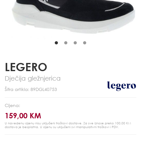
LEGERO
Dječija gležnjerica
Šifra artikla: 89DGL40753
Cijena:
159,00 KM
U navedenu cijenu nisu uključeni troškovi dostave. Za sve iznose preko 100,00 KM
dostava je besplatna.
U cijenu su uključeni svi manipulativni troškovi i PDV.