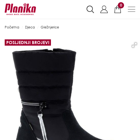
0
Početna
Djeca
Gležnjerice
POSLJEDNJI BROJEVI