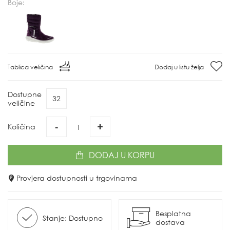
Boje:
Tablica veličina
Dodaj u listu želja
Dostupne
32
veličine
-
+
Količina
DODAJ
U KORPU
Provjera dostupnosti u trgovinama
Besplatna
Stanje: Dostupno
dostava