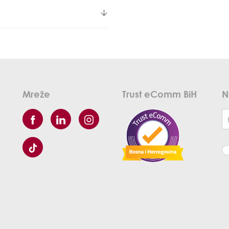
Mreže
Trust eComm BiH
N