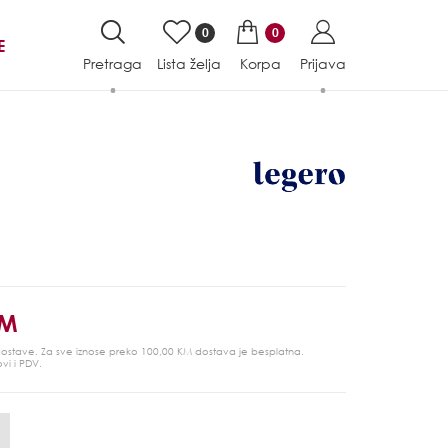
0
0
E
Pretraga
Lista želja
Korpa
Prijava
KM
 dostave. Za sve iznose preko 100,00 KM dostava je besplatna.
ovi i PDV.