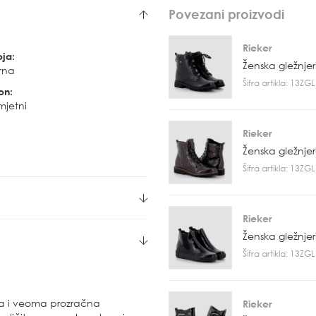
Povezani proizvodi
Rieker
oja:
Ženska gležnje
rna
Šifra artikla: 13Z
on:
mjetni
Rieker
Ženska gležnje
Šifra artikla: 13Z
Rieker
Ženska gležnje
Šifra artikla: 13Z
a i veoma prozračna
Rieker