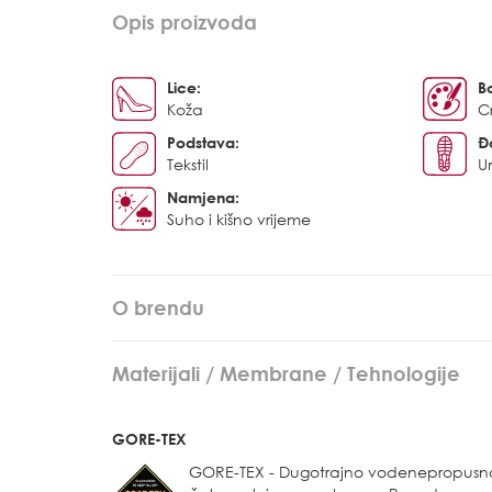
Opis proizvoda
Lice:
B
Koža
C
Podstava:
Đ
Tekstil
U
Namjena:
Suho i kišno vrijeme
O brendu
Materijali / Membrane / Tehnologije
GORE-TEX
GORE-TEX - Dugotrajno vodenepropusn