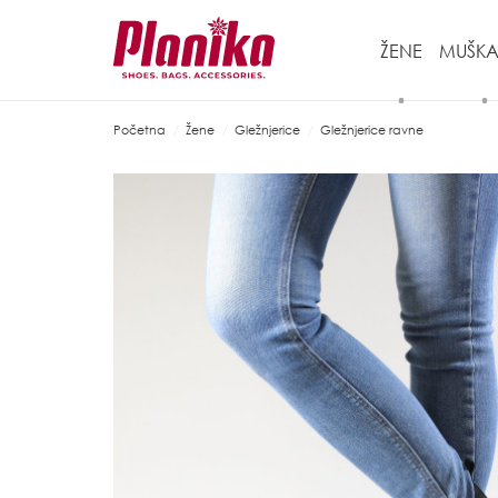
ŽENE
MUŠKA
Početna
Žene
Gležnjerice
Gležnjerice ravne