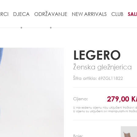
RCI
DJECA
ODRŽAVANJE
NEW ARRIVALS
CLUB
SAL
LEGERO
Ženska gležnjerica
Šifra artikla: 69ZGL11822
279,00 
Cijena:
U navedenu cijenu nisu uključeni troškovi
U cijenu su uključeni svi manipulativni trošk
Boje: