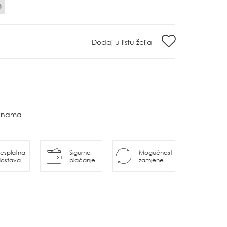
Dodaj u listu želja
ovinama
esplatna
Sigurno
Mogućnost
ostava
plaćanje
zamjene