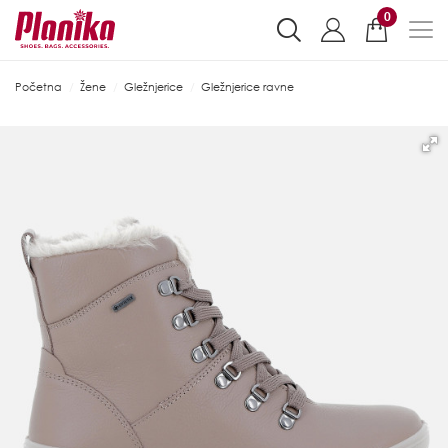
0
Početna
Žene
Gležnjerice
Gležnjerice ravne