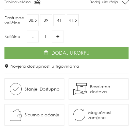
Tablica veličina
Dodaj u listu želja
Dostupne
38.5
39
41
41.5
veličine
-
+
Količina
DODAJ
U KORPU
Provjera dostupnosti u trgovinama
Besplatna
Stanje: Dostupno
dostava
Mogućnost
Sigurno plaćanje
zamjene