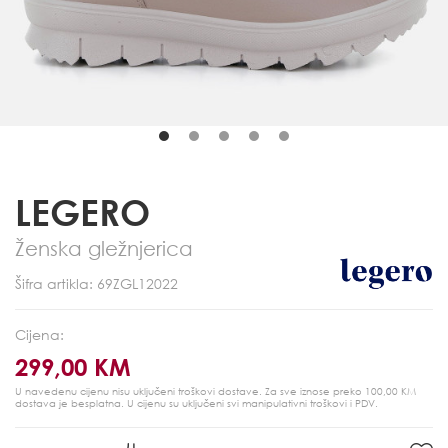
LEGERO
Ženska gležnjerica
Šifra artikla: 69ZGL12022
Cijena:
299,00 KM
U navedenu cijenu nisu uključeni troškovi dostave. Za sve iznose preko 100,00 KM
dostava je besplatna.
U cijenu su uključeni svi manipulativni troškovi i PDV.