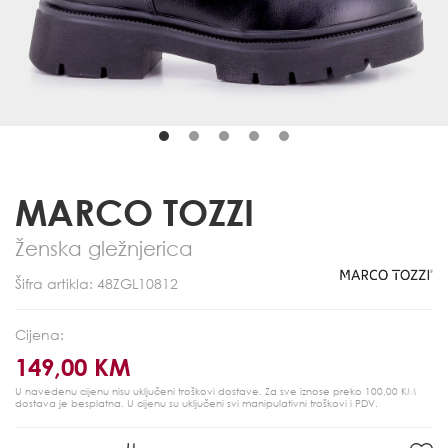
MARCO TOZZI
Ženska gležnjerica
Šifra artikla: 48ZGL10812
Cijena:
149,00 KM
U navedenu cijenu nisu uključeni troškovi dostave. Za sve iznose preko 100,00 KM
dostava je besplatna.
U cijenu su uključeni svi manipulativni troškovi i PDV.