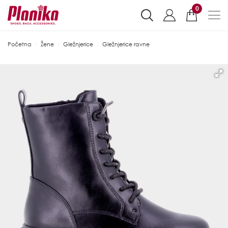
0
Početna
Žene
Gležnjerice
Gležnjerice ravne