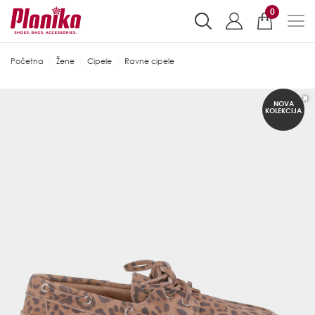
0
Početna
Žene
Cipele
Ravne cipele
NOVA
KOLEKCIJA