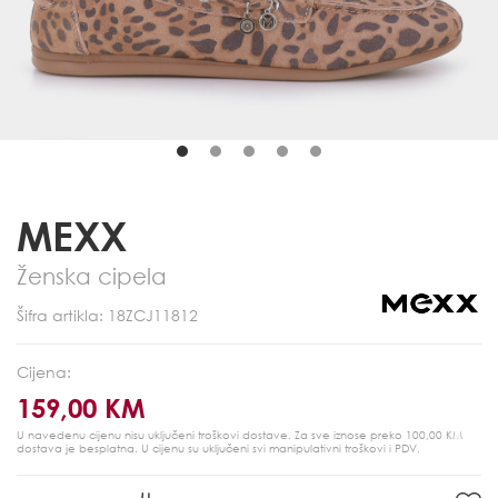
MEXX
Ženska cipela
Šifra artikla: 18ZCJ11812
Cijena:
159,00 KM
U navedenu cijenu nisu uključeni troškovi dostave. Za sve iznose preko 100,00 KM
dostava je besplatna.
U cijenu su uključeni svi manipulativni troškovi i PDV.