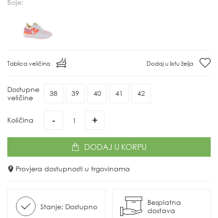
Boje:
Tablica veličina
Dodaj u listu želja
Dostupne
38
39
40
41
42
veličine
-
+
Količina
DODAJ
U KORPU
Provjera dostupnosti u trgovinama
Besplatna
Stanje: Dostupno
dostava