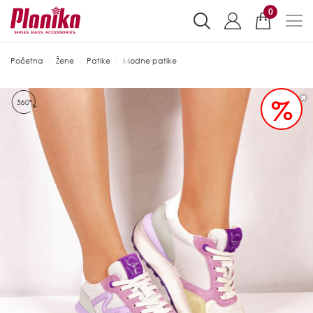
0
Početna
Žene
Patike
Modne patike
%