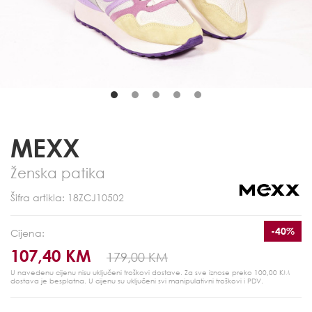
MEXX
Ženska patika
Šifra artikla: 18ZCJ10502
-40%
Cijena:
107,40 KM
179,00 KM
U navedenu cijenu nisu uključeni troškovi dostave. Za sve iznose preko 100,00 KM
dostava je besplatna.
U cijenu su uključeni svi manipulativni troškovi i PDV.