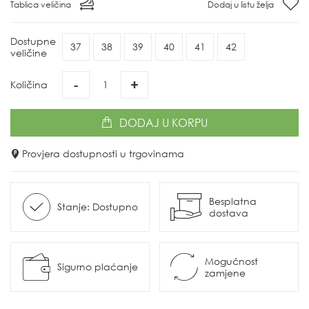
Tablica veličina
Dodaj u listu želja
Dostupne
37
38
39
40
41
42
veličine
-
+
Količina
DODAJ
U KORPU
Provjera dostupnosti u trgovinama
Besplatna
Stanje: Dostupno
dostava
Mogućnost
Sigurno plaćanje
zamjene