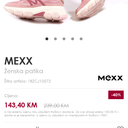
MEXX
Ženska patika
Šifra artikla: 18ZCJ10572
-40%
Cijena:
143,40 KM
239,00 KM
U navedenu cijenu nisu uključeni troškovi dostave. Za sve iznose preko 100,00 KM
dostava je besplatna.
U cijenu su uključeni svi manipulativni troškovi i PDV.