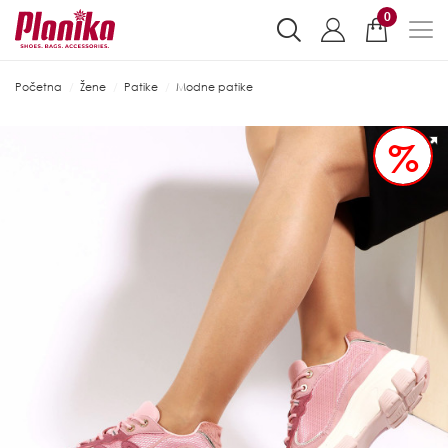
0
Početna
Žene
Patike
Modne patike
%