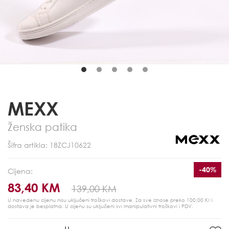
MEXX
Ženska patika
Šifra artikla: 18ZCJ10622
-40%
Cijena:
83,40 KM
139,00 KM
U navedenu cijenu nisu uključeni troškovi dostave. Za sve iznose preko 100,00 KM
dostava je besplatna.
U cijenu su uključeni svi manipulativni troškovi i PDV.