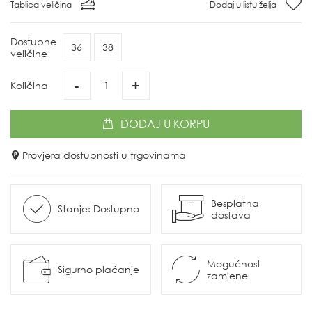
Tablica veličina
Dodaj u listu želja
Dostupne
36
38
veličine
-
+
Količina
DODAJ
U KORPU
Provjera dostupnosti u trgovinama
Besplatna
Stanje: Dostupno
dostava
Mogućnost
Sigurno plaćanje
zamjene