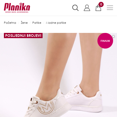
0
Početna
Žene
Patike
Modne patike
POSLJEDNJI BROJEVI
FINALNI
POPUST