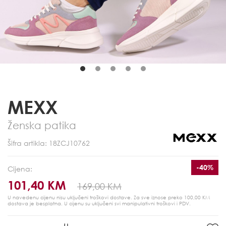
MEXX
Ženska patika
Šifra artikla: 18ZCJ10762
-40%
Cijena:
101,40 KM
169,00 KM
U navedenu cijenu nisu uključeni troškovi dostave. Za sve iznose preko 100,00 KM
dostava je besplatna.
U cijenu su uključeni svi manipulativni troškovi i PDV.