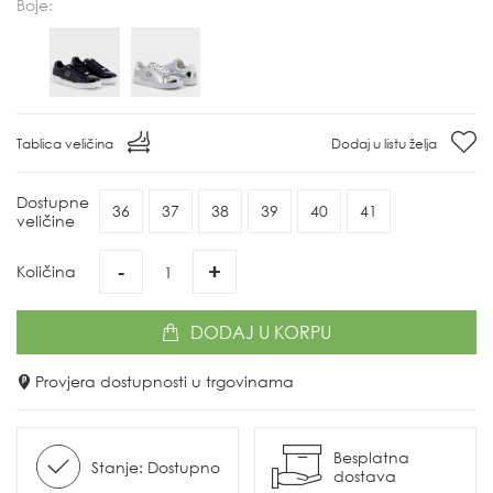
Boje:
Tablica veličina
Dodaj u listu želja
Dostupne
36
37
38
39
40
41
veličine
-
+
Količina
DODAJ
U KORPU
Provjera dostupnosti u trgovinama
Besplatna
Stanje: Dostupno
dostava