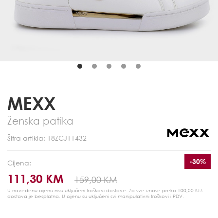
MEXX
Ženska patika
Šifra artikla: 18ZCJ11432
-30%
Cijena:
111,30 KM
159,00 KM
U navedenu cijenu nisu uključeni troškovi dostave. Za sve iznose preko 100,00 KM
dostava je besplatna.
U cijenu su uključeni svi manipulativni troškovi i PDV.