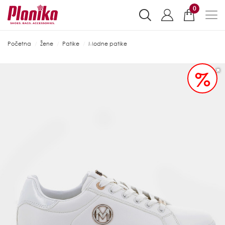
0
Početna
Žene
Patike
Modne patike
%