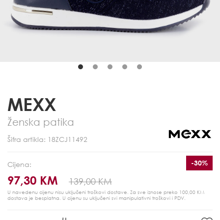
MEXX
Ženska patika
Šifra artikla: 18ZCJ11492
-30%
Cijena:
97,30 KM
139,00 KM
U navedenu cijenu nisu uključeni troškovi dostave. Za sve iznose preko 100,00 KM
dostava je besplatna.
U cijenu su uključeni svi manipulativni troškovi i PDV.