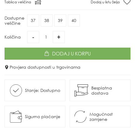
Tablica veličina
Dodaj u listu želja
Dostupne
37
38
39
40
veličine
-
+
Količina
DODAJ
U KORPU
Provjera dostupnosti u trgovinama
Besplatna
Stanje: Dostupno
dostava
Mogućnost
Sigurno plaćanje
zamjene