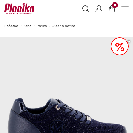
0
Početna
Žene
Patike
Modne patike
%