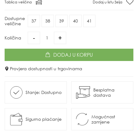
Tablica veličina
Dodaj u listu želja
Dostupne
37
38
39
40
41
veličine
-
+
Količina
DODAJ
U KORPU
Provjera dostupnosti u trgovinama
Besplatna
Stanje: Dostupno
dostava
Mogućnost
Sigurno plaćanje
zamjene