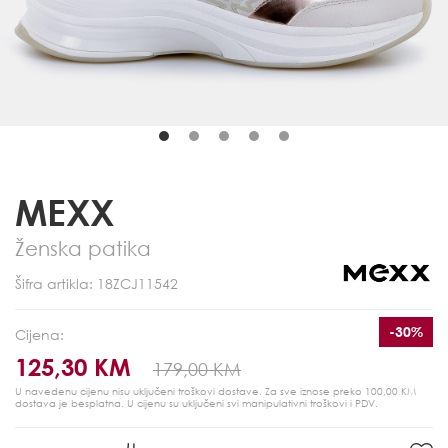
MEXX
Ženska patika
Šifra artikla: 18ZCJ11542
-30%
Cijena:
125,30 KM
179,00 KM
U navedenu cijenu nisu uključeni troškovi dostave. Za sve iznose preko 100,00 KM
dostava je besplatna.
U cijenu su uključeni svi manipulativni troškovi i PDV.