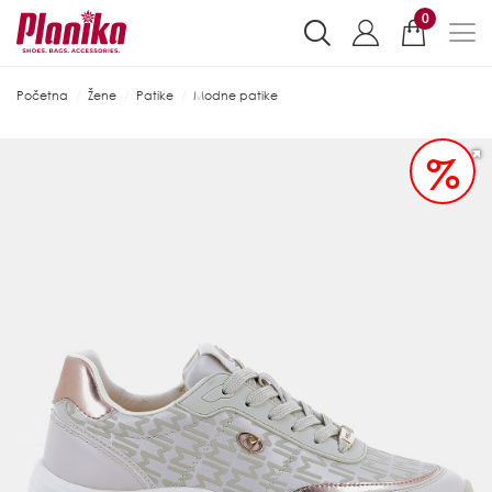
0
Početna
Žene
Patike
Modne patike
%