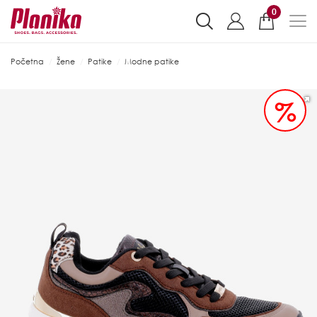
0
Početna
Žene
Patike
Modne patike
%