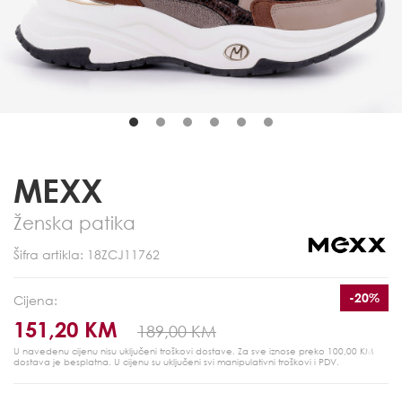
MEXX
Ženska patika
Šifra artikla: 18ZCJ11762
-20%
Cijena:
151,20 KM
189,00 KM
U navedenu cijenu nisu uključeni troškovi dostave. Za sve iznose preko 100,00 KM
dostava je besplatna.
U cijenu su uključeni svi manipulativni troškovi i PDV.