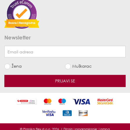
Newsletter
Žena
Muškarac
PRIJAVI SE
© Planika Flex d.o.o. 2026. | Dizajn i programiranje:
Lampa