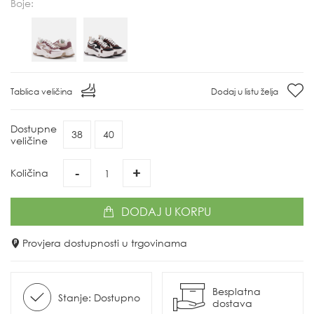
Boje:
Tablica veličina
Dodaj u listu želja
Dostupne
38
40
veličine
-
+
Količina
DODAJ
U KORPU
Provjera dostupnosti u trgovinama
Besplatna
Stanje: Dostupno
dostava