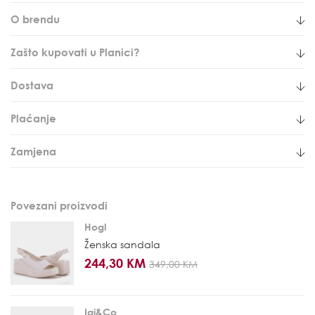
O brendu
Zašto kupovati u Planici?
Dostava
Plaćanje
Zamjena
Povezani proizvodi
Hogl
Ženska sandala
244,30 KM
349,00 KM
Igi&Co