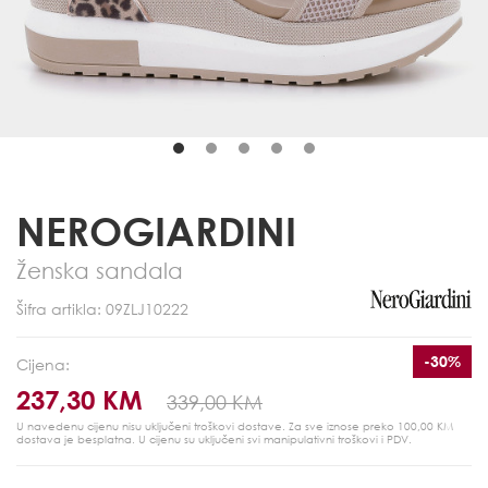
NEROGIARDINI
Ženska sandala
Šifra artikla: 09ZLJ10222
-30%
Cijena:
237,30 KM
339,00 KM
U navedenu cijenu nisu uključeni troškovi dostave. Za sve iznose preko 100,00 KM
dostava je besplatna.
U cijenu su uključeni svi manipulativni troškovi i PDV.