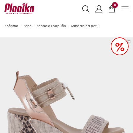
0
Početna
Žene
Sandale i papuče
Sandale na petu
%