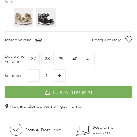
Boje:
Tablica veličina
Dodaj u listu želja
Dostupne
37
38
39
40
41
veličine
-
+
Količina
DODAJ
U KORPU
Provjera dostupnosti u trgovinama
Besplatna
Stanje: Dostupno
dostava