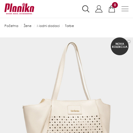
0
Početna
Žene
Modni dodaci
Torbe
NOVA
KOLEKCIJA