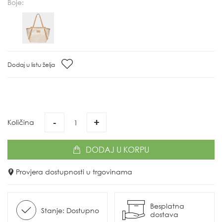
Boje:
Dodaj u listu želja
-
+
Količina
DODAJ
U KORPU
Provjera dostupnosti u trgovinama
Besplatna
Stanje: Dostupno
dostava