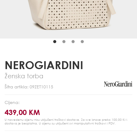
NEROGIARDINI
Ženska torba
Šifra artikla: 09ZET10115
Cijena:
439,00 KM
U navedenu cijenu nisu uključeni troškovi dostave. Za sve iznose preko 100,00 KM
dostava je besplatna.
U cijenu su uključeni svi manipulativni troškovi i PDV.