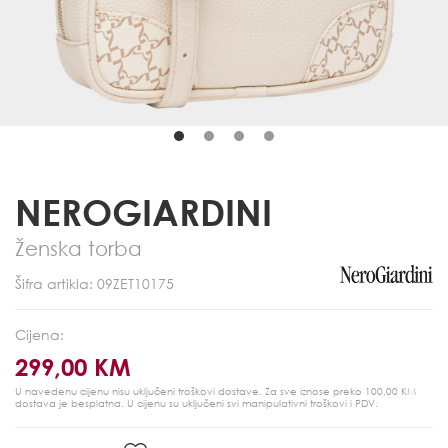
NEROGIARDINI
Ženska torba
Šifra artikla: 09ZET10175
Cijena:
299,00 KM
U navedenu cijenu nisu uključeni troškovi dostave. Za sve iznose preko 100,00 KM
dostava je besplatna.
U cijenu su uključeni svi manipulativni troškovi i PDV.