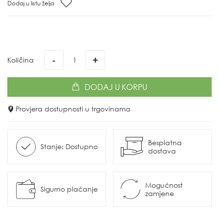
Dodaj u listu želja
-
+
Količina
DODAJ
U KORPU
Provjera dostupnosti u trgovinama
Besplatna
Stanje: Dostupno
dostava
Mogućnost
Sigurno plaćanje
zamjene