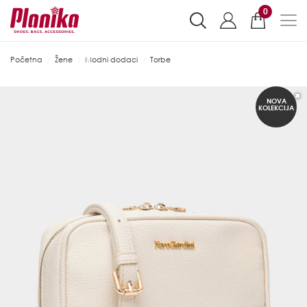
0
Početna
Žene
Modni dodaci
Torbe
NOVA
KOLEKCIJA