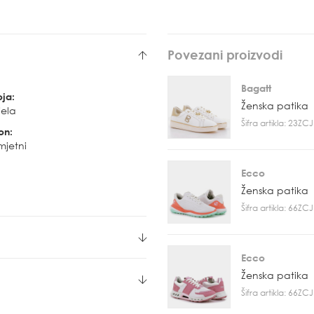
Povezani proizvodi
Bagatt
oja:
Ženska patika
jela
Šifra artikla: 23Z
on:
mjetni
Ecco
Ženska patika
Šifra artikla: 66Z
Ecco
Ženska patika
Šifra artikla: 66Z