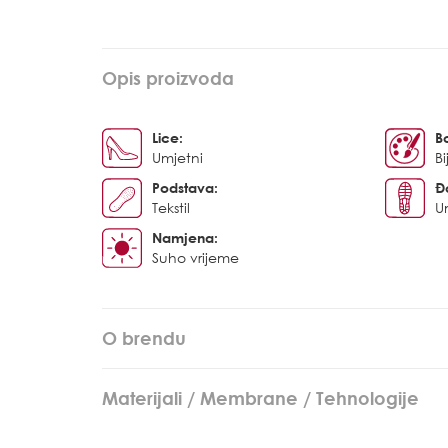
Opis proizvoda
Lice:
B
Umjetni
Bi
Podstava:
Đ
Tekstil
U
Namjena:
Suho vrijeme
O brendu
Materijali / Membrane / Tehnologije