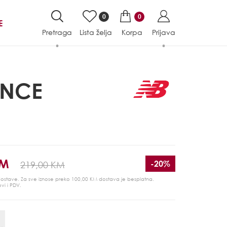
0
0
E
Pretraga
Lista želja
Korpa
Prijava
ANCE
KM
-20%
219,00 KM
 dostave. Za sve iznose preko 100,00 KM dostava je besplatna.
ovi i PDV.