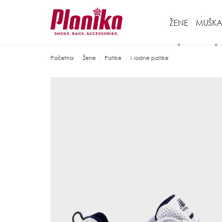
ŽENE
MUŠKA
Početna
Žene
Patike
Modne patike