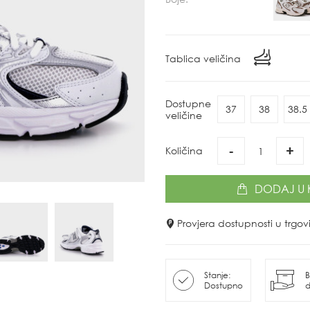
Tablica veličina
Dostupne
37
38
38.5
veličine
-
+
Količina
DODAJ
U 
Provjera dostupnosti u trg
Stanje:
B
Dostupno
d