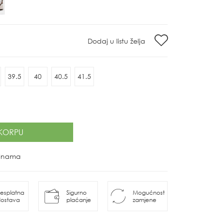
Dodaj u listu želja
39.5
40
40.5
41.5
KORPU
ovinama
esplatna
Sigurno
Mogućnost
ostava
plaćanje
zamjene