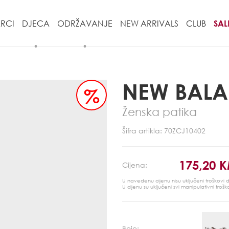
RCI
DJECA
ODRŽAVANJE
NEW ARRIVALS
CLUB
SAL
NEW BAL
%
Ženska patika
Šifra artikla: 70ZCJ10402
175,20 
Cijena:
U navedenu cijenu nisu uključeni troškovi
U cijenu su uključeni svi manipulativni trošk
Boje: