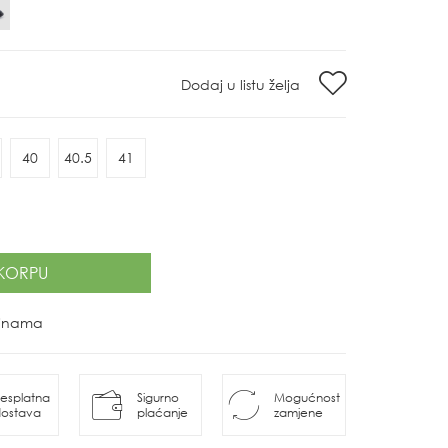
Dodaj u listu želja
40
40.5
41
KORPU
ovinama
esplatna
Sigurno
Mogućnost
ostava
plaćanje
zamjene