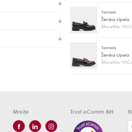
Tamaris
Ženska cipela
Šifra artikla: 19Z
Tamaris
Ženska cipela
Šifra artikla: 19Z
Mreže
Trust eComm BiH
N