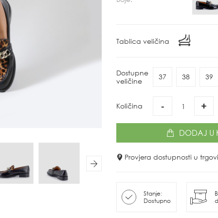
Tablica veličina
Dostupne
37
38
39
veličine
-
+
Količina
DODAJ
U 
Provjera dostupnosti u trg
Next
Stanje:
B
Dostupno
d