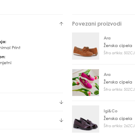
Povezani proizvodi
Ara
oja:
Ženska cipela
imal Print
Šifra artikla: 50Z
on:
mjetni
Ara
Ženska cipela
Šifra artikla: 50Z
Igi&Co
Ženska cipela
Šifra artikla: 26Z