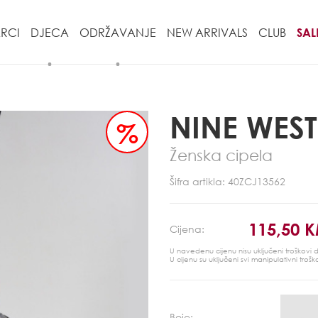
RCI
DJECA
ODRŽAVANJE
NEW ARRIVALS
CLUB
SAL
NINE WEST
%
Ženska cipela
Šifra artikla: 40ZCJ13562
115,50 
Cijena:
U navedenu cijenu nisu uključeni troškovi
U cijenu su uključeni svi manipulativni trošk
Boje: