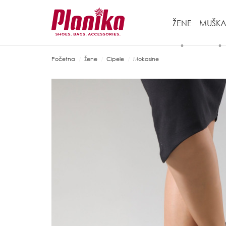
ŽENE
MUŠKA
Početna
Žene
Cipele
Mokasine