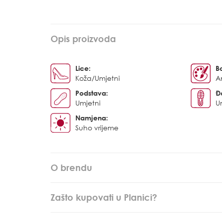
Opis proizvoda
Lice:
B
Koža/Umjetni
An
Podstava:
Đ
Umjetni
U
Namjena:
Suho vrijeme
O brendu
Zašto kupovati u Planici?