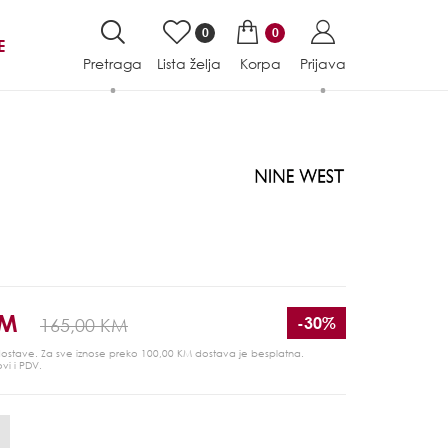
0
0
E
Pretraga
Lista želja
Korpa
Prijava
KM
-30%
165,00 KM
 dostave. Za sve iznose preko 100,00 KM dostava je besplatna.
ovi i PDV.