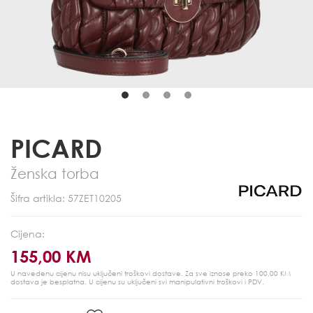
PICARD
Ženska torba
Šifra artikla: 57ZET10205
Cijena:
155,00 KM
U navedenu cijenu nisu uključeni troškovi dostave. Za sve iznose preko 100,00 KM
dostava je besplatna.
U cijenu su uključeni svi manipulativni troškovi i PDV.