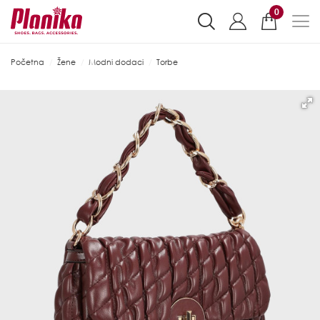
0
Početna
Žene
Modni dodaci
Torbe