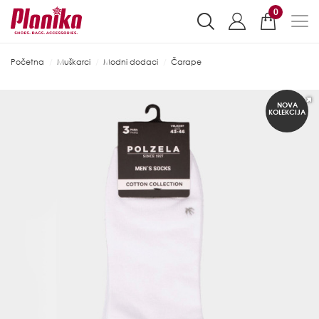
0
Početna
Muškarci
Modni dodaci
Čarape
NOVA
KOLEKCIJA