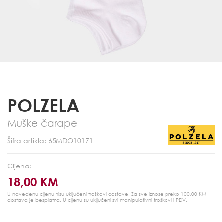
POLZELA
Muške čarape
Šifra artikla: 65MDO10171
Cijena:
18,00 KM
U navedenu cijenu nisu uključeni troškovi dostave. Za sve iznose preko 100,00 KM
dostava je besplatna.
U cijenu su uključeni svi manipulativni troškovi i PDV.