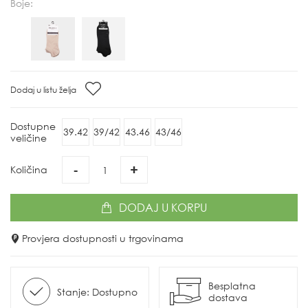
Boje:
Dodaj u listu želja
Dostupne
39.42
39/42
43.46
43/46
veličine
-
+
Količina
DODAJ
U KORPU
Provjera dostupnosti u trgovinama
Besplatna
Stanje: Dostupno
dostava