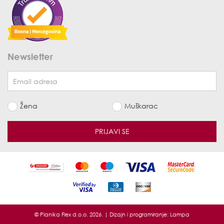
Newsletter
Žena
Muškarac
PRIJAVI SE
© Planika Flex d.o.o. 2026. | Dizajn i programiranje:
Lampa