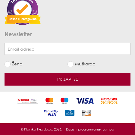
Newsletter
Žena
Muškarac
PRIJAVI SE
© Planika Flex d.o.o. 2026. | Dizajn i programiranje:
Lampa