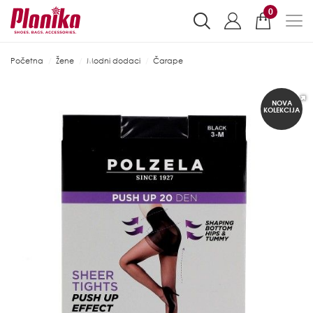
0
Početna
Žene
Modni dodaci
Čarape
NOVA
KOLEKCIJA