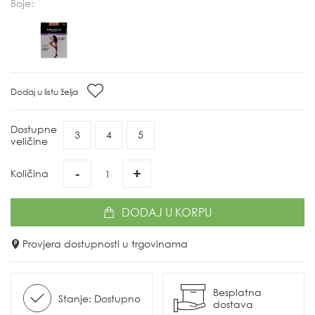
Boje:
Dodaj u listu želja
Dostupne
3
4
5
veličine
-
+
Količina
DODAJ
U KORPU
Provjera dostupnosti u trgovinama
Besplatna
Stanje: Dostupno
dostava