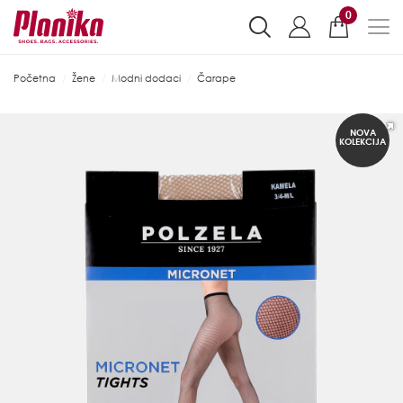
0
Početna
Žene
Modni dodaci
Čarape
NOVA
KOLEKCIJA