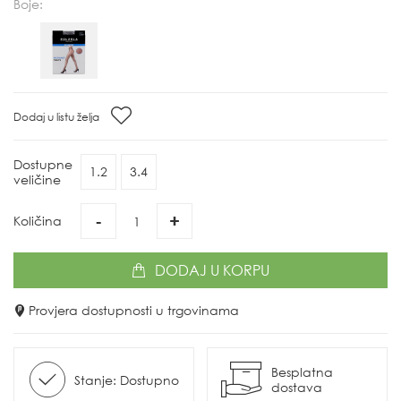
Boje:
Dodaj u listu želja
Dostupne
1.2
3.4
veličine
-
+
Količina
DODAJ
U KORPU
Provjera dostupnosti u trgovinama
Besplatna
Stanje: Dostupno
dostava