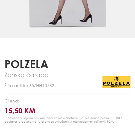
POLZELA
Ženske čarape
Šifra artikla: 65ZHH10782
Cijena:
15,50 KM
U navedenu cijenu nisu uključeni troškovi dostave. Za sve iznose preko 100,00 KM
dostava je besplatna.
U cijenu su uključeni svi manipulativni troškovi i PDV.