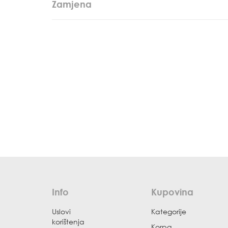
Zamjena
Info
Kupovina
Uslovi
Kategorije
korištenja
Korpa