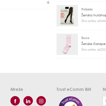
Polzela
Ženska hulaho
Šifra artikla: 65Z
Ecco
Ženske čarape
Šifra artikla: 66Z
Mreže
Trust eComm BiH
N