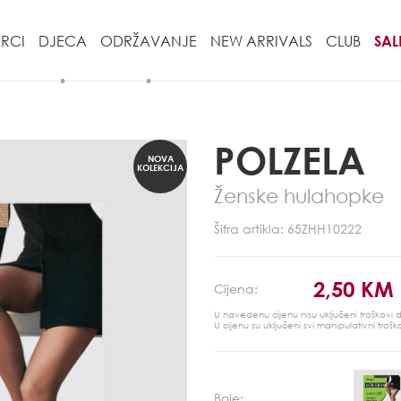
RCI
DJECA
ODRŽAVANJE
NEW ARRIVALS
CLUB
SAL
POLZELA
NOVA
KOLEKCIJA
Ženske hulahopke
Šifra artikla: 65ZHH10222
2,50 KM
Cijena:
U navedenu cijenu nisu uključeni troškovi
U cijenu su uključeni svi manipulativni trošk
Boje: