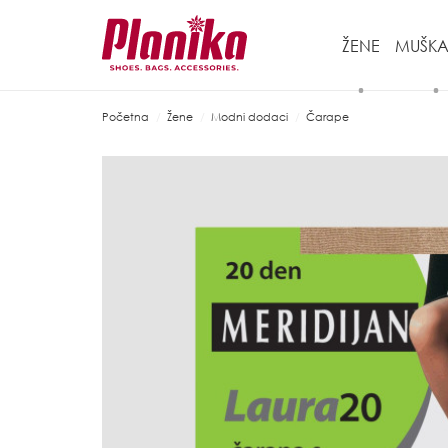
ŽENE
MUŠKA
Početna
Žene
Modni dodaci
Čarape