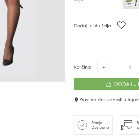
Dodaj u listu želja
-
+
Količina
DODAJ
U 
Provjera dostupnosti u trg
Stanje:
B
Dostupno
d