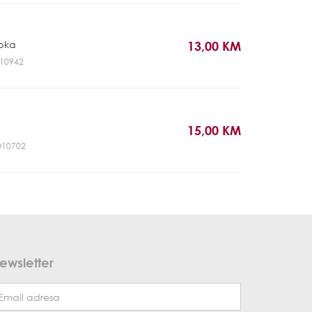
pka
13,00 KM
HH10942
15,00 KM
DO10702
ewsletter