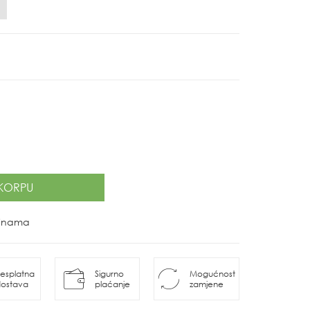
KORPU
ovinama
esplatna
Sigurno
Mogućnost
ostava
plaćanje
zamjene