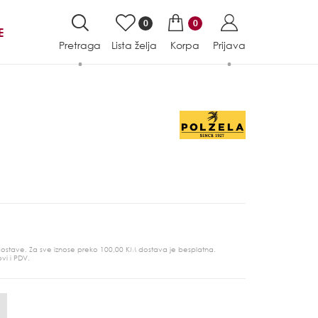
0
0
E
Pretraga
Lista želja
Korpa
Prijava
 dostave. Za sve iznose preko 100,00 KM dostava je besplatna.
ovi i PDV.