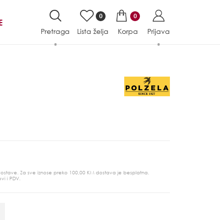
0
0
E
Pretraga
Lista želja
Korpa
Prijava
 dostave. Za sve iznose preko 100,00 KM dostava je besplatna.
ovi i PDV.