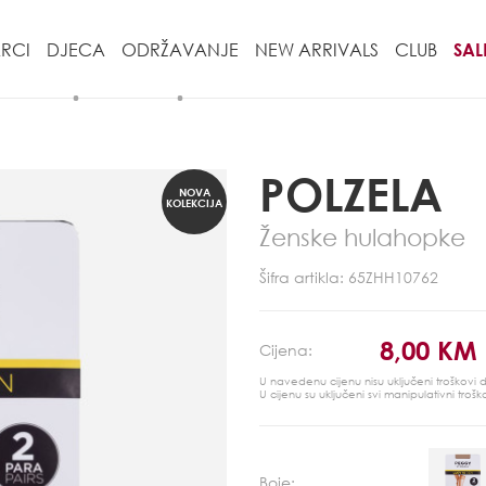
RCI
DJECA
ODRŽAVANJE
NEW ARRIVALS
CLUB
SAL
POLZELA
NOVA
KOLEKCIJA
Ženske hulahopke
Šifra artikla: 65ZHH10762
8,00 KM
Cijena:
U navedenu cijenu nisu uključeni troškovi
U cijenu su uključeni svi manipulativni trošk
Boje: