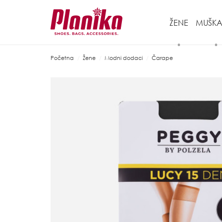
ŽENE
MUŠKA
Početna
Žene
Modni dodaci
Čarape