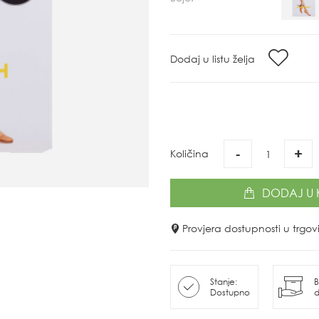
Dodaj u listu želja
-
+
Količina
DODAJ
U 
Provjera dostupnosti u trg
Stanje:
B
Dostupno
d