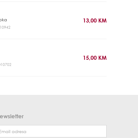
pka
13,00 KM
HH10942
15,00 KM
DO10702
ewsletter