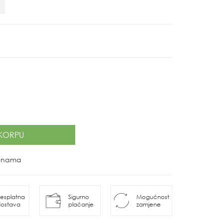
KORPU
ovinama
esplatna
Sigurno
Mogućnost
ostava
plaćanje
zamjene