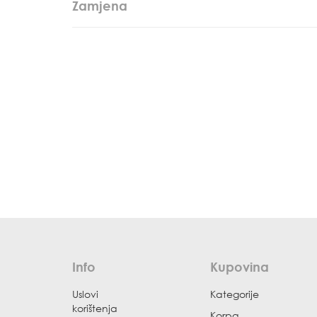
Zamjena
Info
Kupovina
Uslovi
Kategorije
korištenja
Korpa