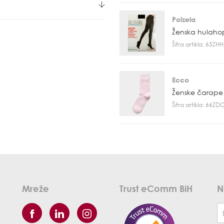
Polzela
Ženska hulaho
Šifra artikla: 65Z
Ecco
Ženske čarape
Šifra artikla: 66Z
Mreže
Trust eComm BiH
N