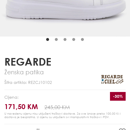
REGARDE
Ženska patika
Šifra artikla: REZCJ10102
-30%
Cijena:
171,50 KM
245,00 KM
U navedenu cijenu nisu uključeni troškovi dostave. Za sve iznose preko 100,00 KM
dostava je besplatna.
U cijenu su uključeni svi manipulativni troškovi i PDV.