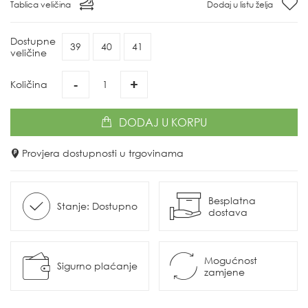
Tablica veličina
Dodaj u listu želja
Dostupne
39
40
41
veličine
-
+
Količina
DODAJ
U KORPU
Provjera dostupnosti u trgovinama
Besplatna
Stanje: Dostupno
dostava
Mogućnost
Sigurno plaćanje
zamjene