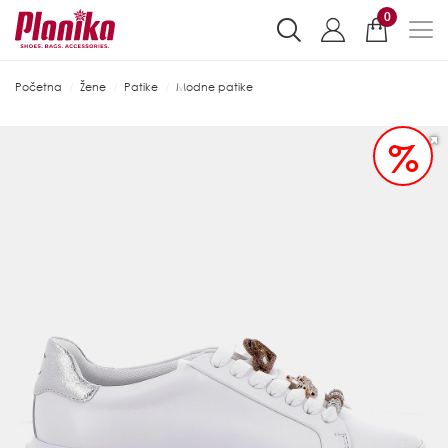
0
Početna
Žene
Patike
Modne patike
%