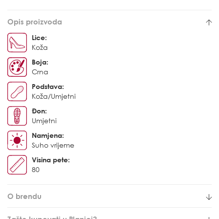
Opis proizvoda
Lice:
Koža
Boja:
Crna
Podstava:
Koža/Umjetni
Đon:
Umjetni
Namjena:
Suho vrijeme
Visina pete:
80
O brendu
Zašto kupovati u Planici?