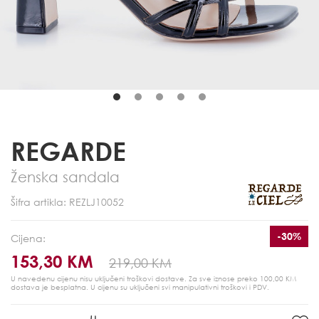
REGARDE
Ženska sandala
Šifra artikla: REZLJ10052
-30%
Cijena:
153,30 KM
219,00 KM
U navedenu cijenu nisu uključeni troškovi dostave. Za sve iznose preko 100,00 KM
dostava je besplatna.
U cijenu su uključeni svi manipulativni troškovi i PDV.