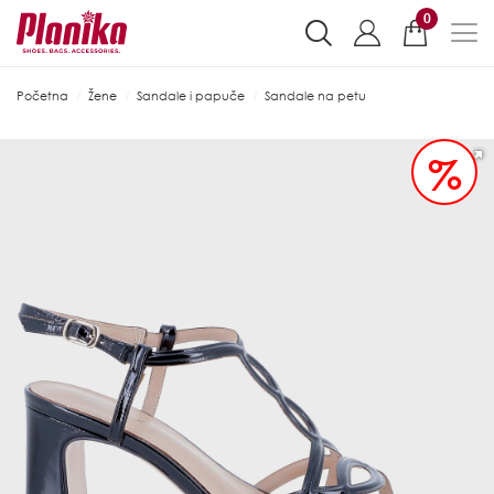
0
Početna
Žene
Sandale i papuče
Sandale na petu
%