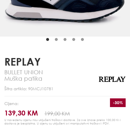
REPLAY
BULLET UNION
Muška patika
Šifra artikla: 90MCJ10781
-30%
Cijena:
139,30 KM
199,00 KM
U navedenu cijenu nisu uključeni troškovi dostave. Za sve iznose preko 100,00 KM
dostava je besplatna.
U cijenu su uključeni svi manipulativni troškovi i PDV.