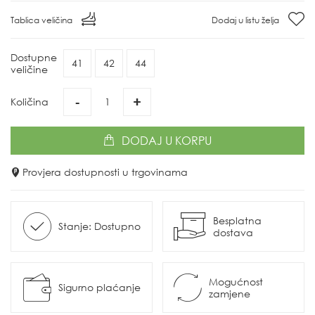
Tablica veličina
Dodaj u listu želja
Dostupne
41
42
44
veličine
-
+
Količina
DODAJ
U KORPU
Provjera dostupnosti u trgovinama
Besplatna
Stanje: Dostupno
dostava
Mogućnost
Sigurno plaćanje
zamjene