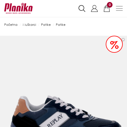
0
Početna
Muškarci
Patike
Patike
%