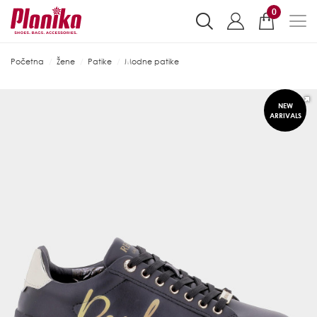
0
Početna
Žene
Patike
Modne patike
NEW
ARRIVALS