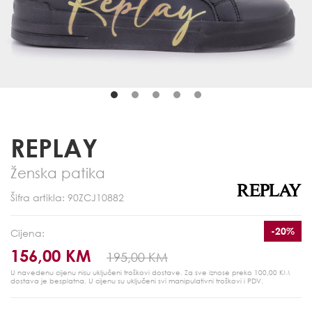
REPLAY
Ženska patika
Šifra artikla: 90ZCJ10882
-20%
Cijena:
156,00 KM
195,00 KM
U navedenu cijenu nisu uključeni troškovi dostave. Za sve iznose preko 100,00 KM
dostava je besplatna.
U cijenu su uključeni svi manipulativni troškovi i PDV.