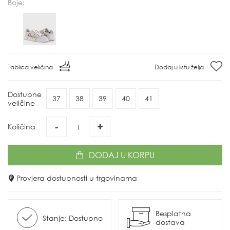
Boje:
Tablica veličina
Dodaj u listu želja
Dostupne
37
38
39
40
41
veličine
-
+
Količina
DODAJ
U KORPU
Provjera dostupnosti u trgovinama
Besplatna
Stanje: Dostupno
dostava