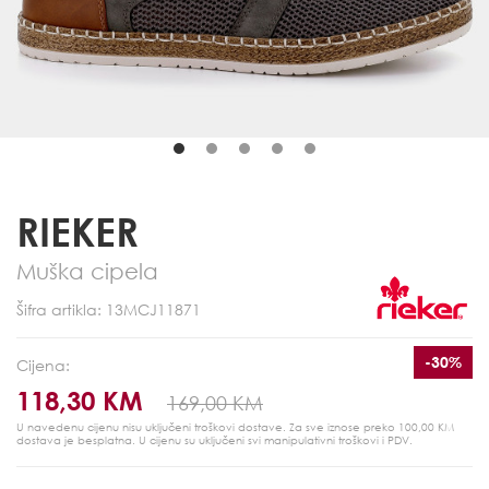
RIEKER
Muška cipela
Šifra artikla: 13MCJ11871
-30%
Cijena:
118,30 KM
169,00 KM
U navedenu cijenu nisu uključeni troškovi dostave. Za sve iznose preko 100,00 KM
dostava je besplatna.
U cijenu su uključeni svi manipulativni troškovi i PDV.