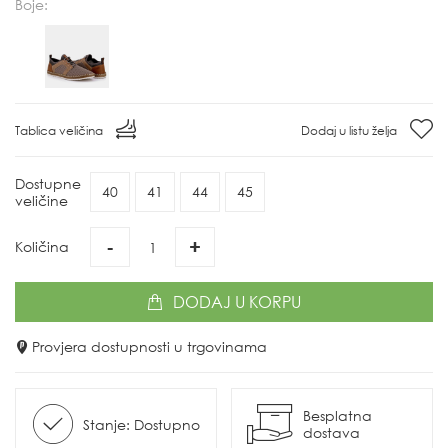
Boje:
Tablica veličina
Dodaj u listu želja
Dostupne
40
41
44
45
veličine
-
+
Količina
DODAJ
U KORPU
Provjera dostupnosti u trgovinama
Besplatna
Stanje: Dostupno
dostava