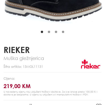
RIEKER
Muška gležnjerica
Šifra artikla: 13MGL11131
Cijena:
219,00 KM
U navedenu cijenu nisu uključeni troškovi dostave. Za sve iznose preko 100,00 KM
dostava je besplatna.
U cijenu su uključeni svi manipulativni troškovi i PDV.