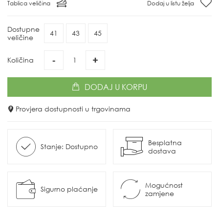
Tablica veličina
Dodaj u listu želja
Dostupne
41
43
45
veličine
-
+
Količina
DODAJ
U KORPU
Provjera dostupnosti u trgovinama
Besplatna
Stanje: Dostupno
dostava
Mogućnost
Sigurno plaćanje
zamjene