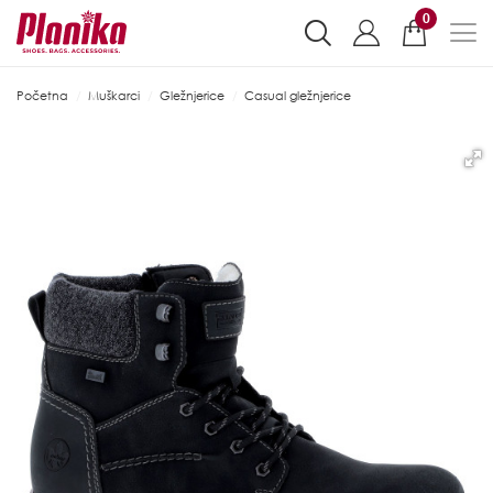
0
Početna
Muškarci
Gležnjerice
Casual gležnjerice