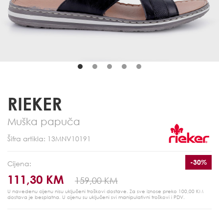
RIEKER
Muška papuča
Šifra artikla: 13MNV10191
-30%
Cijena:
111,30 KM
159,00 KM
U navedenu cijenu nisu uključeni troškovi dostave. Za sve iznose preko 100,00 KM
dostava je besplatna.
U cijenu su uključeni svi manipulativni troškovi i PDV.