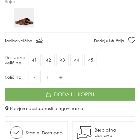
Boje:
Tablica veličina
Dodaj u listu želja
Dostupne
41
42
43
44
45
veličine
-
+
Količina
DODAJ
U KORPU
Provjera dostupnosti u trgovinama
Besplatna
Stanje: Dostupno
dostava