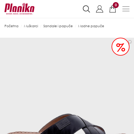
0
Početna
Muškarci
Sandale i papuče
Modne papuče
%