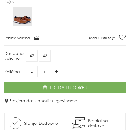
Boje:
Tablica veličina
Dodaj u listu želja
Dostupne
42
43
veličine
-
+
Količina
DODAJ
U KORPU
Provjera dostupnosti u trgovinama
Besplatna
Stanje: Dostupno
dostava