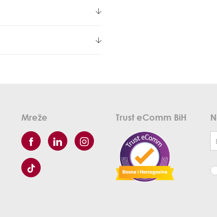
Mreže
Trust eComm BiH
N