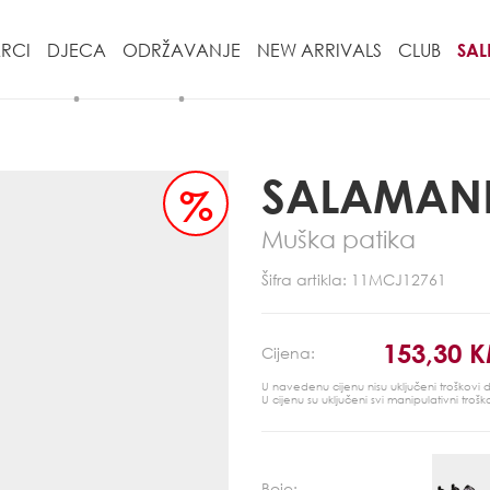
RCI
DJECA
ODRŽAVANJE
NEW ARRIVALS
CLUB
SAL
SALAMAN
%
Muška patika
Šifra artikla: 11MCJ12761
153,30 
Cijena:
U navedenu cijenu nisu uključeni troškovi
U cijenu su uključeni svi manipulativni trošk
Boje: