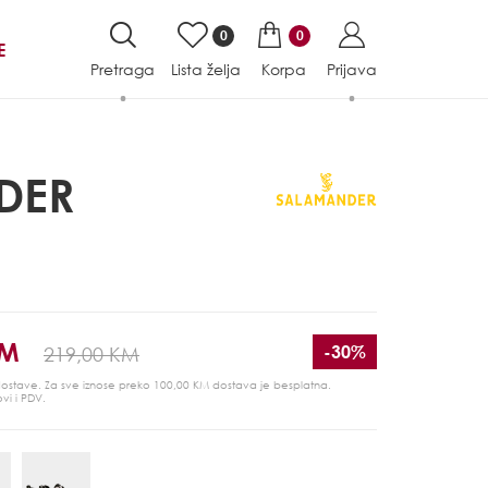
0
0
E
Pretraga
Lista želja
Korpa
Prijava
DER
KM
-30%
219,00 KM
 dostave. Za sve iznose preko 100,00 KM dostava je besplatna.
ovi i PDV.