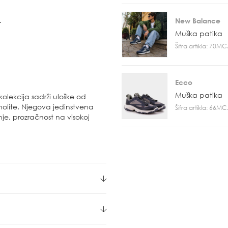
.
New Balance
Muška patika
Šifra artikla: 70M
Ecco
Muška patika
olekcija sadrži uloške od
olite. Njegova jedinstvena
Šifra artikla: 66M
e, prozračnost na visokoj