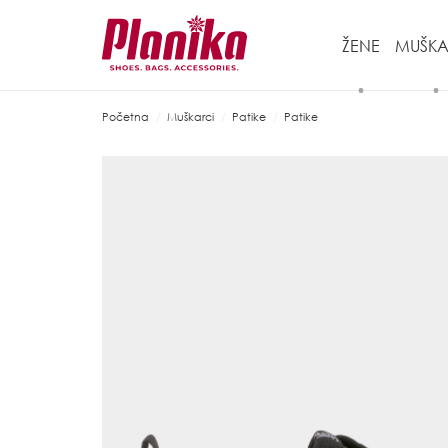
ŽENE
MUŠKA
Početna
Muškarci
Patike
Patike