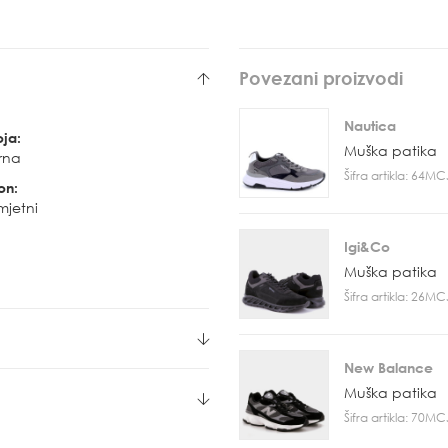
Povezani proizvodi
Nautica
oja:
Muška patika
rna
Šifra artikla: 64M
on:
mjetni
Igi&Co
Muška patika
Šifra artikla: 26M
New Balance
Muška patika
Šifra artikla: 70M