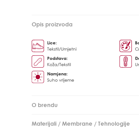
Opis proizvoda
Lice:
B
Tekstil/Umjetni
C
Podstava:
Đ
Koža/Tekstil
U
Namjena:
Suho vrijeme
O brendu
Materijali / Membrane / Tehnologije