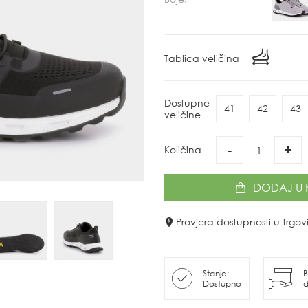
Tablica veličina
Dostupne
41
42
43
veličine
-
+
Količina
DODAJ
U 
Provjera dostupnosti u trg
Stanje:
B
Dostupno
d