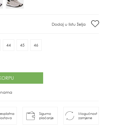
Dodaj u listu želja
44
45
46
KORPU
ovinama
esplatna
Sigurno
Mogućnost
ostava
plaćanje
zamjene