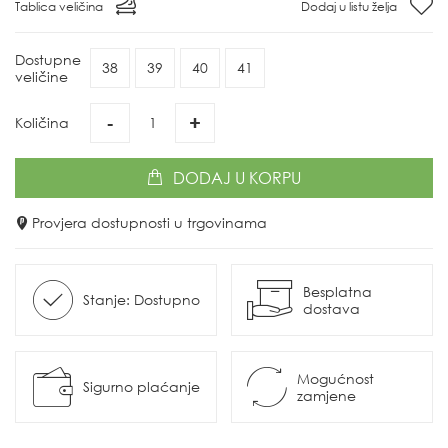
Tablica veličina
Dodaj u listu želja
Dostupne
38
39
40
41
veličine
-
+
Količina
DODAJ
U KORPU
Provjera dostupnosti u trgovinama
Besplatna
Stanje: Dostupno
dostava
Mogućnost
Sigurno plaćanje
zamjene