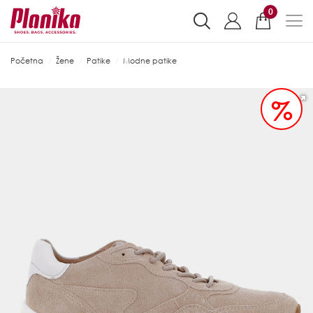
0
Početna
Žene
Patike
Modne patike
%