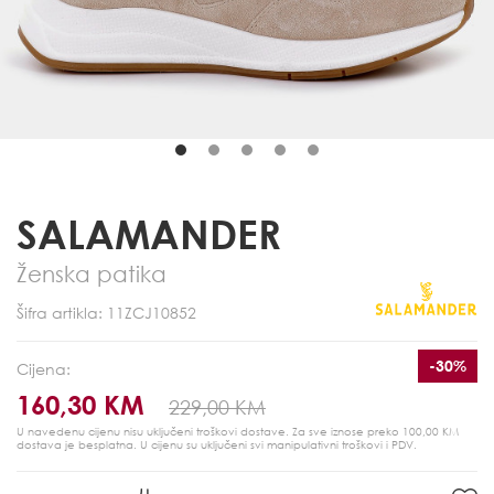
SALAMANDER
Ženska patika
Šifra artikla: 11ZCJ10852
-30%
Cijena:
160,30 KM
229,00 KM
U navedenu cijenu nisu uključeni troškovi dostave. Za sve iznose preko 100,00 KM
dostava je besplatna.
U cijenu su uključeni svi manipulativni troškovi i PDV.