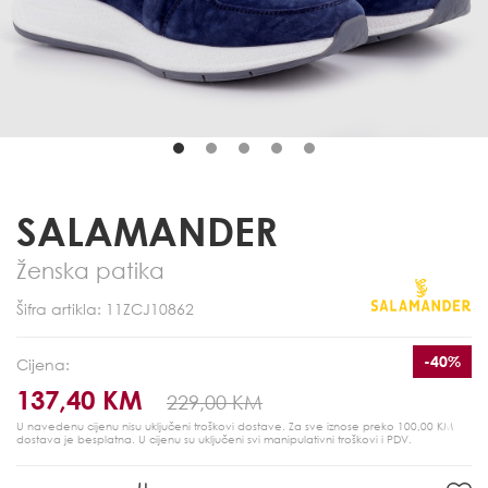
SALAMANDER
Ženska patika
Šifra artikla: 11ZCJ10862
-40%
Cijena:
137,40 KM
229,00 KM
U navedenu cijenu nisu uključeni troškovi dostave. Za sve iznose preko 100,00 KM
dostava je besplatna.
U cijenu su uključeni svi manipulativni troškovi i PDV.