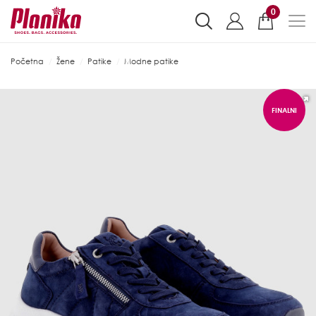
0
Početna
Žene
Patike
Modne patike
FINALNI
POPUST