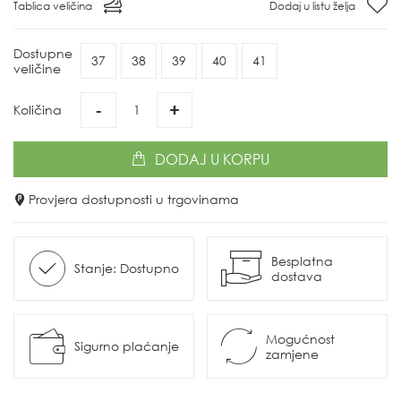
Tablica veličina
Dodaj u listu želja
Dostupne
37
38
39
40
41
veličine
-
+
Količina
DODAJ
U KORPU
Provjera dostupnosti u trgovinama
Besplatna
Stanje: Dostupno
dostava
Mogućnost
Sigurno plaćanje
zamjene