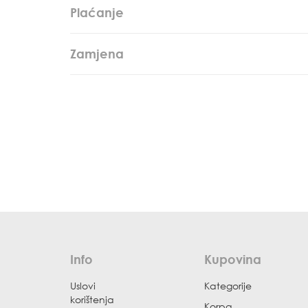
Plaćanje
Zamjena
Info
Kupovina
Uslovi
Kategorije
korištenja
Korpa