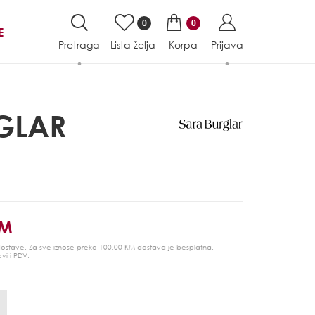
0
0
E
Pretraga
Lista želja
Korpa
Prijava
GLAR
KM
 dostave. Za sve iznose preko 100,00 KM dostava je besplatna.
ovi i PDV.