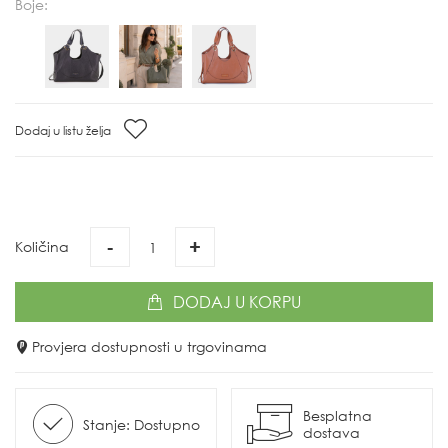
Boje:
Dodaj u listu želja
-
+
Količina
DODAJ
U KORPU
Provjera dostupnosti u trgovinama
Besplatna
Stanje: Dostupno
dostava