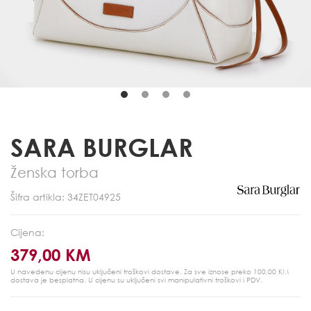
SARA BURGLAR
Ženska torba
Šifra artikla: 34ZET04925
Cijena:
379,00 KM
U navedenu cijenu nisu uključeni troškovi dostave. Za sve iznose preko 100,00 KM
dostava je besplatna.
U cijenu su uključeni svi manipulativni troškovi i PDV.