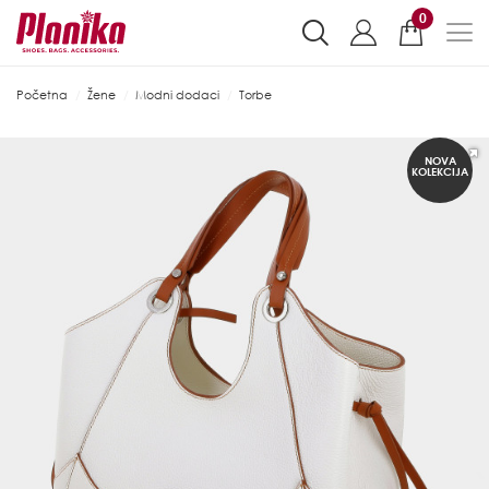
0
Početna
Žene
Modni dodaci
Torbe
NOVA
KOLEKCIJA