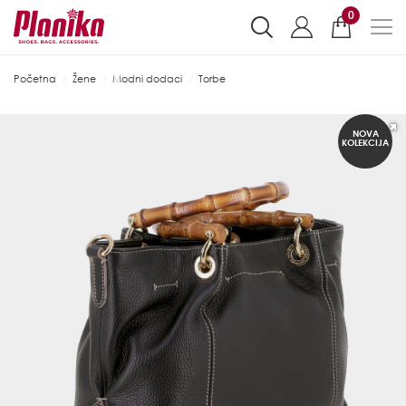
0
Početna
Žene
Modni dodaci
Torbe
NOVA
KOLEKCIJA