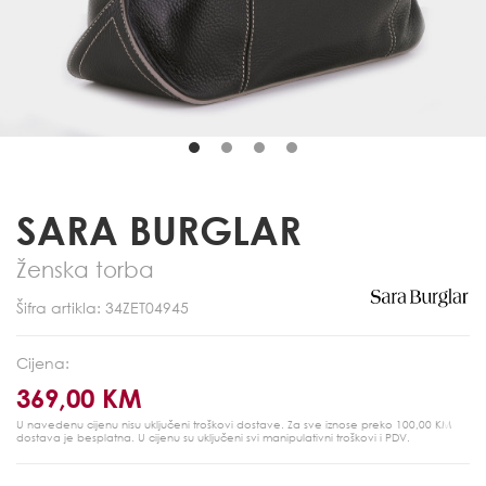
SARA BURGLAR
Ženska torba
Šifra artikla: 34ZET04945
Cijena:
369,00 KM
U navedenu cijenu nisu uključeni troškovi dostave. Za sve iznose preko 100,00 KM
dostava je besplatna.
U cijenu su uključeni svi manipulativni troškovi i PDV.