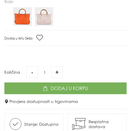
Boje:
Dodaj u listu želja
-
+
Količina
DODAJ
U KORPU
Provjera dostupnosti u trgovinama
Besplatna
Stanje: Dostupno
dostava