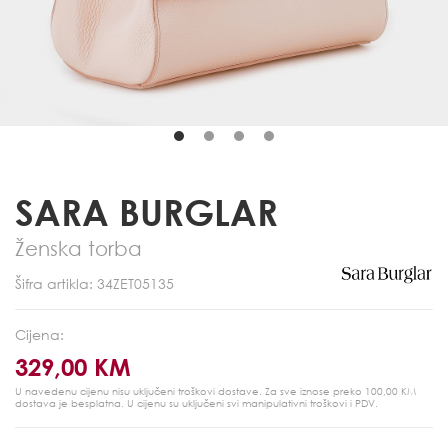
SARA BURGLAR
Ženska torba
Šifra artikla: 34ZET05135
Cijena:
329,00 KM
U navedenu cijenu nisu uključeni troškovi dostave. Za sve iznose preko 100,00 KM
dostava je besplatna.
U cijenu su uključeni svi manipulativni troškovi i PDV.