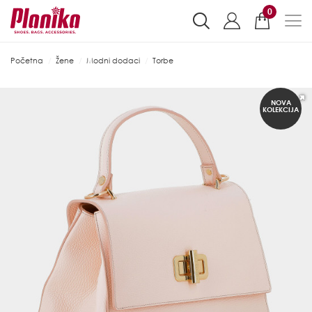
0
Početna
Žene
Modni dodaci
Torbe
NOVA
KOLEKCIJA