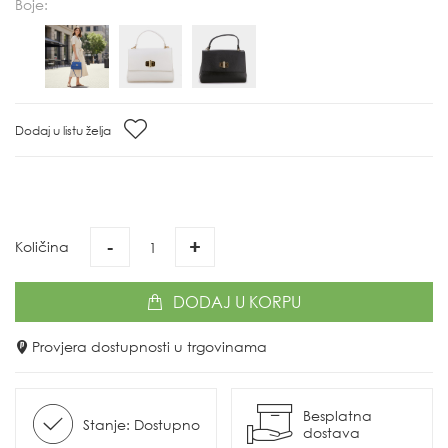
Boje:
Dodaj u listu želja
-
+
Količina
DODAJ
U KORPU
Provjera dostupnosti u trgovinama
Besplatna
Stanje: Dostupno
dostava