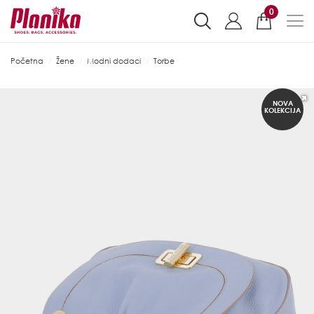
0
Početna
Žene
Modni dodaci
Torbe
NOVA
KOLEKCIJA