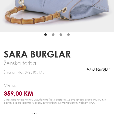
SARA BURGLAR
Ženska torba
Šifra artikla: 34ZET05175
Cijena:
359,00 KM
U navedenu cijenu nisu uključeni troškovi dostave. Za sve iznose preko 100,00 KM
dostava je besplatna.
U cijenu su uključeni svi manipulativni troškovi i PDV.