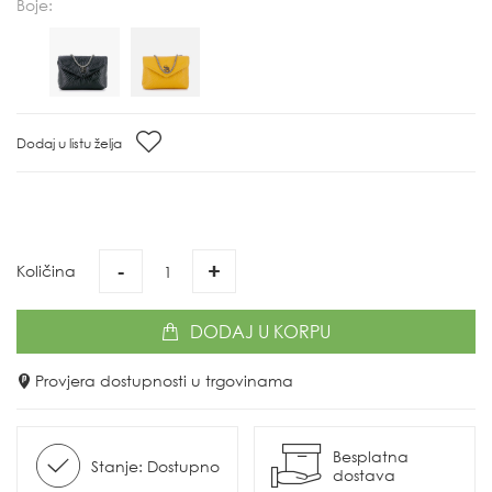
Boje:
Dodaj u listu želja
-
+
Količina
DODAJ
U KORPU
Provjera dostupnosti u trgovinama
Besplatna
Stanje: Dostupno
dostava