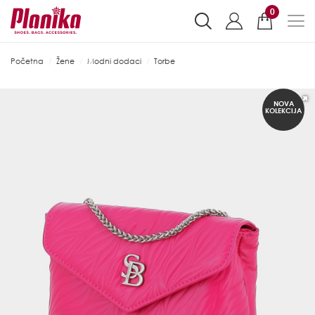
0
Početna
Žene
Modni dodaci
Torbe
NOVA
KOLEKCIJA