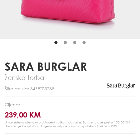
SARA BURGLAR
Ženska torba
Šifra artikla: 34ZET05235
Cijena:
239,00 KM
U navedenu cijenu nisu uključeni troškovi dostave. Za sve iznose preko 100,00 KM
dostava je besplatna.
U cijenu su uključeni svi manipulativni troškovi i PDV.