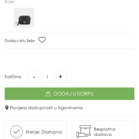
Boje:
Dodaj u listu želja
-
+
Količina
DODAJ
U KORPU
Provjera dostupnosti u trgovinama
Besplatna
Stanje: Dostupno
dostava