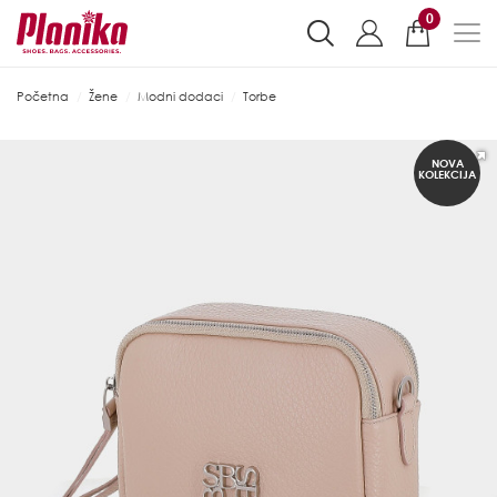
0
Početna
Žene
Modni dodaci
Torbe
NOVA
KOLEKCIJA