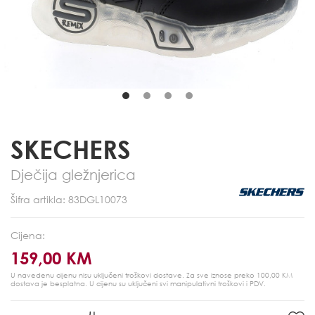
SKECHERS
Dječija gležnjerica
Šifra artikla: 83DGL10073
Cijena:
159,00 KM
U navedenu cijenu nisu uključeni troškovi dostave. Za sve iznose preko 100,00 KM
dostava je besplatna.
U cijenu su uključeni svi manipulativni troškovi i PDV.