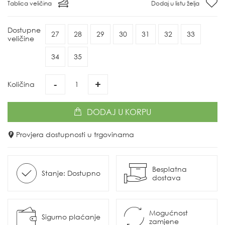
Tablica veličina
Dodaj u listu želja
Dostupne
27
28
29
30
31
32
33
veličine
34
35
-
+
Količina
DODAJ
U KORPU
Provjera dostupnosti u trgovinama
Besplatna
Stanje: Dostupno
dostava
Mogućnost
Sigurno plaćanje
zamjene