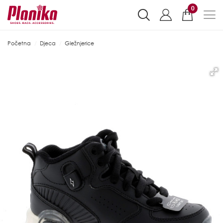
0
Početna
Djeca
Gležnjerice