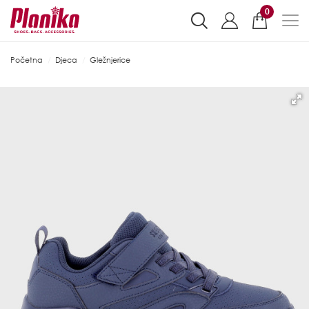
0
Početna
Djeca
Gležnjerice