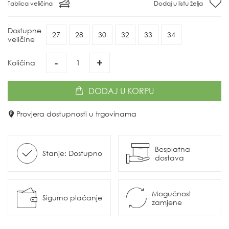
Tablica veličina
Dodaj u listu želja
Dostupne
27
28
30
32
33
34
veličine
-
+
Količina
DODAJ
U KORPU
Provjera dostupnosti u trgovinama
Besplatna
Stanje: Dostupno
dostava
Mogućnost
Sigurno plaćanje
zamjene