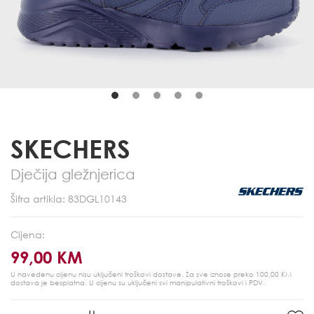
SKECHERS
Dječija gležnjerica
Šifra artikla: 83DGL10143
Cijena:
99,00 KM
U navedenu cijenu nisu uključeni troškovi dostave. Za sve iznose preko 100,00 KM
dostava je besplatna.
U cijenu su uključeni svi manipulativni troškovi i PDV.