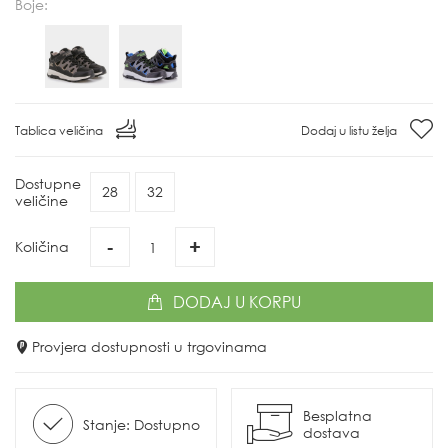
Boje:
Tablica veličina
Dodaj u listu želja
Dostupne
28
32
veličine
-
+
Količina
DODAJ
U KORPU
Provjera dostupnosti u trgovinama
Besplatna
Stanje: Dostupno
dostava