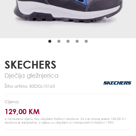
SKECHERS
Dječija gležnjerica
Šifra artikla: 83DGL10163
Cijena:
129,00 KM
U navedenu cijenu nisu uključeni troškovi dostave. Za sve iznose preko 100,00 KM
dostava je besplatna.
U cijenu su uključeni svi manipulativni troškovi i PDV.