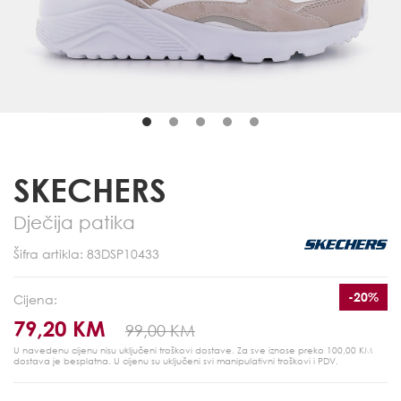
SKECHERS
Dječija patika
Šifra artikla: 83DSP10433
-20%
Cijena:
79,20 KM
99,00 KM
U navedenu cijenu nisu uključeni troškovi dostave. Za sve iznose preko 100,00 KM
dostava je besplatna.
U cijenu su uključeni svi manipulativni troškovi i PDV.