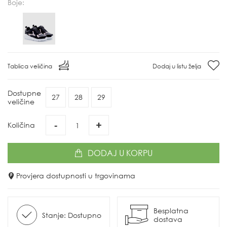
Boje:
Tablica veličina
Dodaj u listu želja
Dostupne
27
28
29
veličine
-
+
Količina
DODAJ
U KORPU
Provjera dostupnosti u trgovinama
Besplatna
Stanje: Dostupno
dostava