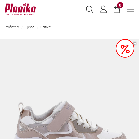
0
Početna
Djeca
Patike
%