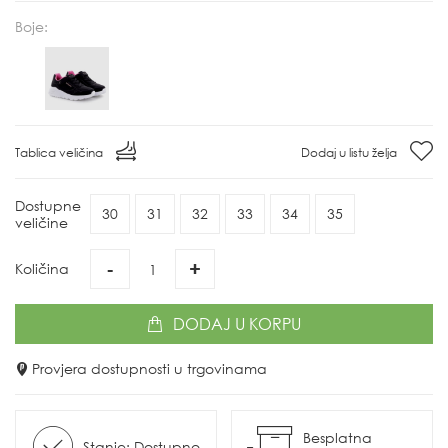
Boje:
Tablica veličina
Dodaj u listu želja
Dostupne
30
31
32
33
34
35
veličine
-
+
Količina
DODAJ
U KORPU
Provjera dostupnosti u trgovinama
Besplatna
Stanje: Dostupno