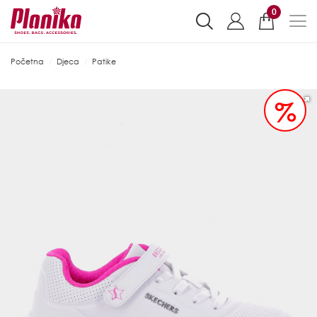
0
Početna
Djeca
Patike
%