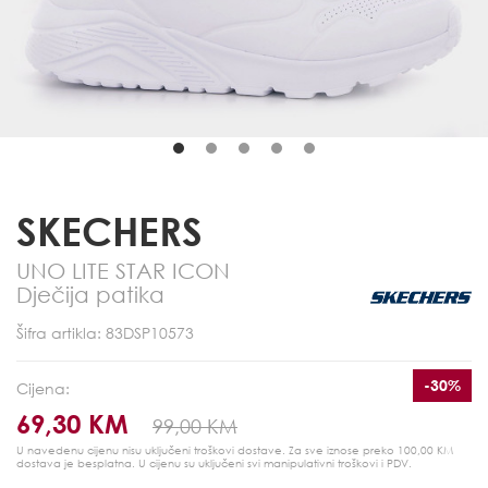
SKECHERS
UNO LITE STAR ICON
Dječija patika
Šifra artikla: 83DSP10573
-30%
Cijena:
69,30 KM
99,00 KM
U navedenu cijenu nisu uključeni troškovi dostave. Za sve iznose preko 100,00 KM
dostava je besplatna.
U cijenu su uključeni svi manipulativni troškovi i PDV.