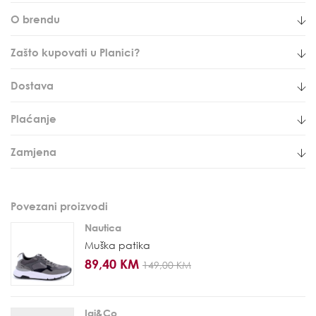
O brendu
Zašto kupovati u Planici?
Dostava
Plaćanje
Zamjena
Povezani proizvodi
Nautica
Muška patika
89,40 KM
149,00 KM
Igi&Co