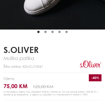
S.OLIVER
Muška patika
Šifra artikla: 82MCJ10541
-40%
Cijena:
75,00 KM
125,00 KM
U navedenu cijenu nisu uključeni troškovi dostave. Za sve iznose preko 100,00 KM
dostava je besplatna.
U cijenu su uključeni svi manipulativni troškovi i PDV.