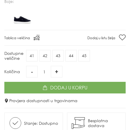
Boje:
Tablica veličina
Dodaj u listu želja
Dostupne
41
42
43
44
45
veličine
-
+
Količina
DODAJ
U KORPU
Provjera dostupnosti u trgovinama
Besplatna
Stanje: Dostupno
dostava