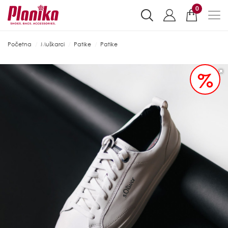
0
Početna
Muškarci
Patike
Patike
%