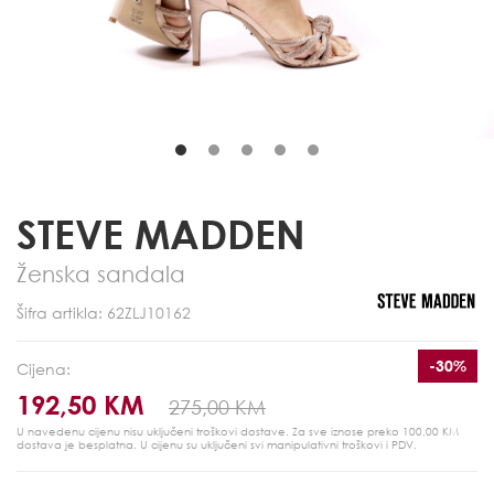
STEVE MADDEN
Ženska sandala
Šifra artikla: 62ZLJ10162
-30%
Cijena:
192,50 KM
275,00 KM
U navedenu cijenu nisu uključeni troškovi dostave. Za sve iznose preko 100,00 KM
dostava je besplatna.
U cijenu su uključeni svi manipulativni troškovi i PDV.