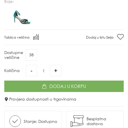
Boje:
Tablica veličina
Dodaj u listu želja
Dostupne
38
veličine
-
+
Količina
DODAJ
U KORPU
Provjera dostupnosti u trgovinama
Besplatna
Stanje: Dostupno
dostava