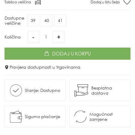
Tablica veličina
Dodaj u listu želja
Dostupne
39
40
41
veličine
-
+
Količina
DODAJ
U KORPU
Provjera dostupnosti u trgovinama
Besplatna
Stanje: Dostupno
dostava
Mogućnost
Sigurno plaćanje
zamjene