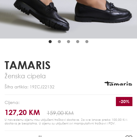
TAMARIS
Ženska cipela
Šifra artikla: 19ZCJ22132
-20%
Cijena:
127,20 KM
159,00 KM
U navedenu cijenu nisu uključeni troškovi dostave. Za sve iznose preko 100,00 KM
dostava je besplatna.
U cijenu su uključeni svi manipulativni troškovi i PDV.