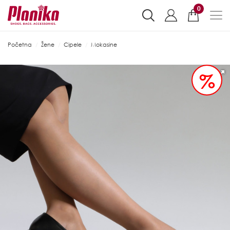
0
Početna
Žene
Cipele
Mokasine
%